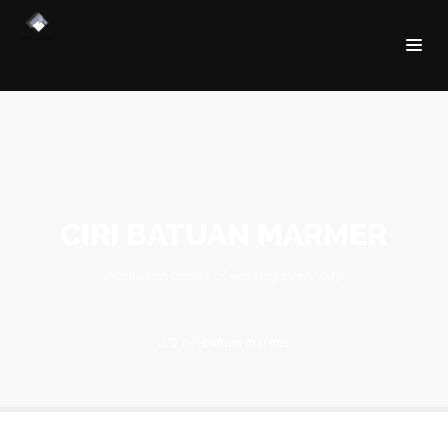
CIRI BATUAN MARMER
Inspiration comes of working every day.
ciri batuan marmer